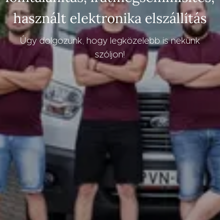
használt elektronika elszállítás
Úgy dolgozunk, hogy legközelebb is nekünk
szóljon!