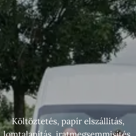
Költöztetés, papír elszállítás,
lomtalanítás, iratmegsemmisítés,